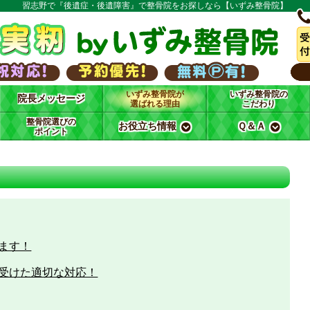
習志野で『後遺症・後遺障害』で整骨院をお探しなら【いずみ整骨院】
いずみ整骨院が
いずみ整骨院の
院長メッセージ
選ばれる理由
こだわり
整骨院選びの
お役立ち情報
Ｑ＆Ａ
ポイント
ます！
受けた適切な対応！