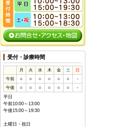
受付・診療時間
月
火
水
木
金
土
日
○
○
○
○
○
○
-
午前
○
○
○
○
○
○
-
午後
平日
午前10:00～13:00
午後15:00～19:30
土曜日・祝日